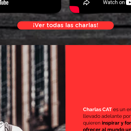
¡Ver todas las charlas!
Charlas CAT
es un e
llevado adelante po
quieren
inspirar y f
ofrecer al mundo u