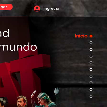
nar
Ingresar
ad
Inicio
l mundo