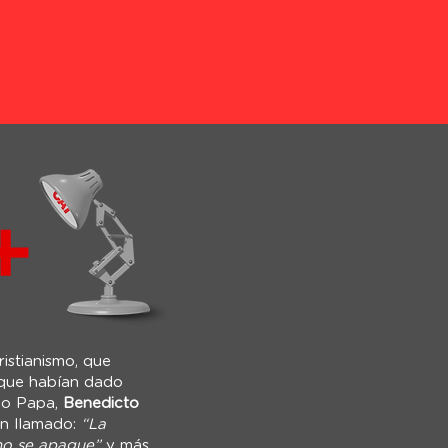
istianismo, que
s que habían dado
mo Papa,
Benedicto
un llamado:
“La
 no se apague”
y más