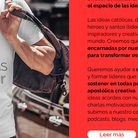
el espacio de las id
Las ideas católicas,
héroes y santos (lí
inspiradores y creati
mundo. Creemos q
encarnadas por nuev
para transformar es
Queremos ayudar a
y formar líderes qu
sostener en todas p
apostólica creativa
.
ideas acordes con nue
charlas motivacional
subimos a nuestro can
podcasts, blogs, me
Leer más