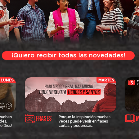
¡Quiero recibir todas las novedades!
scuchen
Porque la inspiración muchas
Frases
M
des,
veces puede venir en frases
e Dios!
cortas y poderosas.