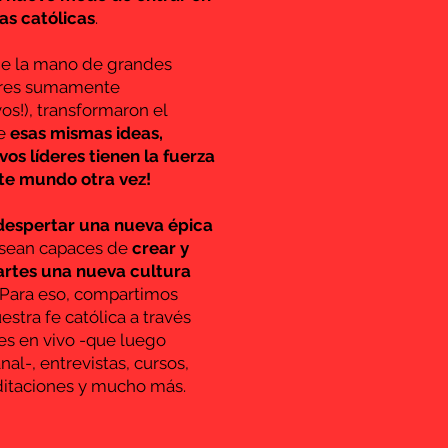
eas católicas
.
 de la mano de grandes
deres sumamente
vos!), transformaron el
ue
esas mismas ideas,
os líderes tienen la fuerza
te mundo otra vez!
despertar una nueva épica
e sean capaces de
crear y
artes una nueva cultura
Para eso,
compartimos
stra fe católica a través
es en vivo -que luego
al-, entrevistas, cursos,
ditaciones y mucho más.