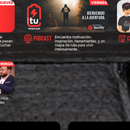
re
Encuentra motivación,
Podcast
C
te pasan
inspiración, herramientas, y un
scuchar
mapa de ruta para vivir
intensamente...
 vivo
tes