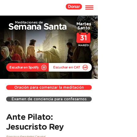
Donar
Meditaciones de
Martes
Semana Santa
Santo
31
MARZO
Escuchar en Spotify
Escuchar en CAT
Oración para comenzar la meditación
Examen de conciencia para confesarnos
Ante Pilato:
Jesucristo Rey
Francisco Fernández Carvajal