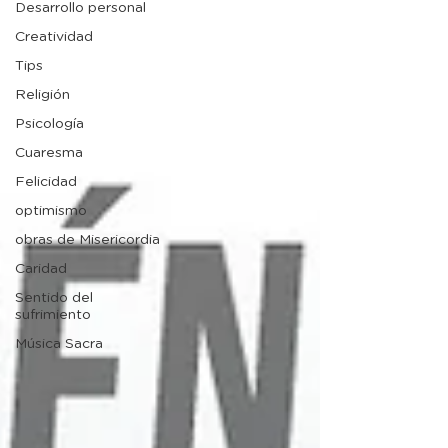
Desarrollo personal
Creatividad
Tips
Religión
Psicología
Cuaresma
Felicidad
optimismo
obras de Misericordia
Caridad
Sentido del
sufrimiento
Música Sacra